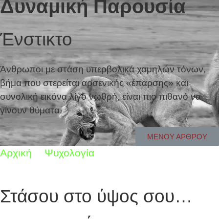
Δυναμική Παρουσία
Ένστικτο
Άνθρωποι με στάση υπερβολικά χαμηλών τόνων,
βήμα που στερείται αρσενικής «έπαρσης» και
συνολική εικόνα λίγο νωθρή, είναι πιο πιθανό να
γίνουν θύματα.
ΜΕΝΟΥ ΑΡΘΡΟΥ
Αρχική
Ψυχολογία
Δυναμική Παρουσία
Στάσου στο ύψος σου…