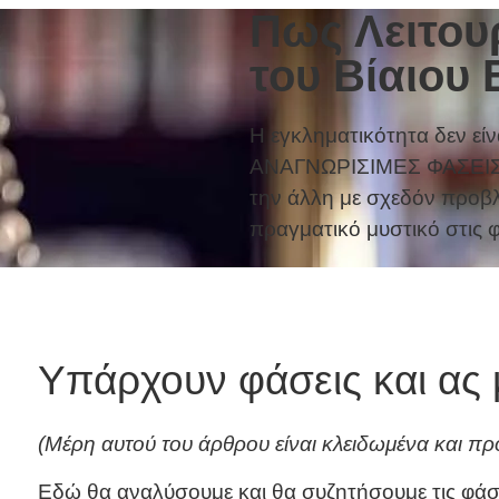
Πως Λειτου
του Βίαιου
Η εγκληματικότητα δεν είν
ΑΝΑΓΝΩΡΙΣΙΜΕΣ ΦΑΣΕΙΣ οι
την άλλη με σχεδόν προβλ
πραγματικό μυστικό στις φ
ούν οι Φάσεις του Βίαιου Εγκλήματος
Υπάρχουν φάσεις και ας 
(Μέρη αυτού του άρθρου είναι κλειδωμένα και π
Εδώ θα αναλύσουμε και θα συζητήσουμε τις φάσε