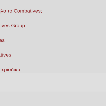
ληλο το Combatives;
ives Group
es
tives
περιοδικά