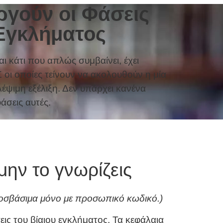
ργούν οι Φάσεις
 Εγκλήματος
αι κάτι που απλώς συμβαίνει, έχει
 οποίες τείνουν να ακολουθούν η μία
έψιμη εξέλιξη. Δεν υπάρχει κανένα
άσεις αυτές.
μην το γνωρίζεις
ροσβάσιμα μόνο με προσωπικό κωδικό.)
ις του βίαιου εγκλήματος. Τα κεφάλαια