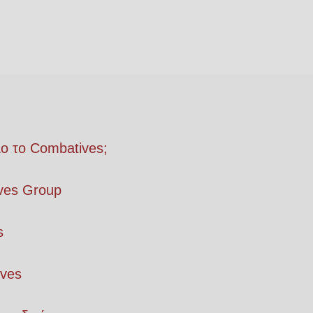
λο το Combatives;
ves Group
s
ives