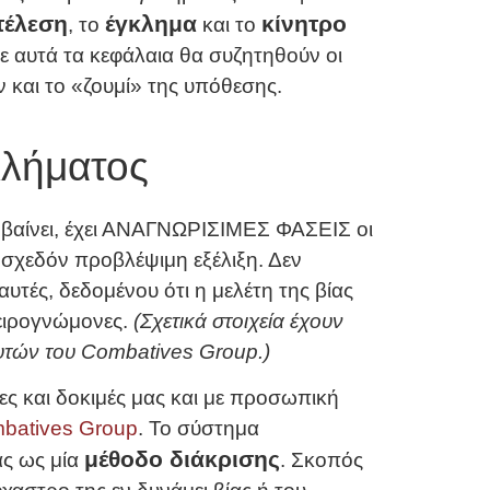
τέλεση
έγκλημα
κίνητρο
, το
και το
ε αυτά τα κεφάλαια θα συζητηθούν οι
ν και το «ζουμί» της υπόθεσης.
κλήματος
υμβαίνει, έχει ΑΝΑΓΝΩΡΙΣΙΜΕΣ ΦΑΣΕΙΣ οι
 σχεδόν προβλέψιμη εξέλιξη. Δεν
υτές, δεδομένου ότι η μελέτη της βίας
ειρογνώμονες.
(Σχετικά στοιχεία έχουν
υτών του Combatives Group.)
ες και δοκιμές μας και με προσωπική
batives Group
. Το σύστημα
μέθοδο διάκρισης
ας ως μία
. Σκοπός