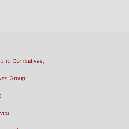
λο το Combatives;
ves Group
s
ives