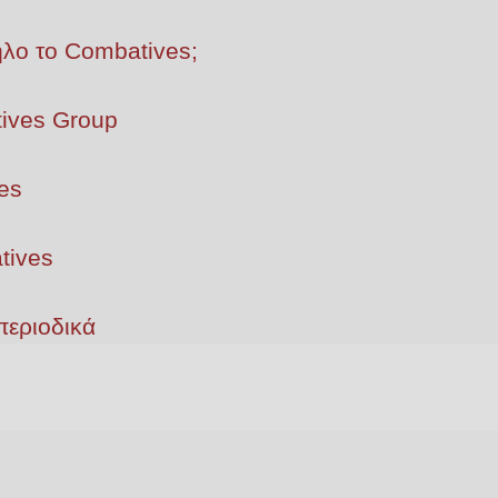
ληλο το Combatives;
ives Group
es
tives
περιοδικά