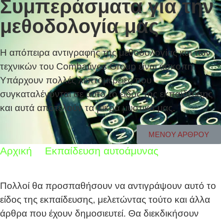
Συμπεράσματα για την
μεθοδολογία μας
Η απόπειρα αντιγραφής της μεθοδολογίας και των
τεχνικών του Combatives Group είναι άσκοπη.
Υπάρχουν πολλές λεπτομέρειες που
συγκαταλέγονται σε αυτό το είδος της εκπαίδευσης
και αυτά αποτελούν τα μικρά μυστικά μας.
ΜΕΝΟΥ ΑΡΘΡΟΥ
Αρχική
Εκπαίδευση αυτοάμυνας
Συμπεράσματα για την μεθοδολογία μας
Πολλοί θα προσπαθήσουν να αντιγράψουν αυτό το
είδος της εκπαίδευσης, μελετώντας τούτο και άλλα
άρθρα που έχουν δημοσιευτεί. Θα διεκδικήσουν