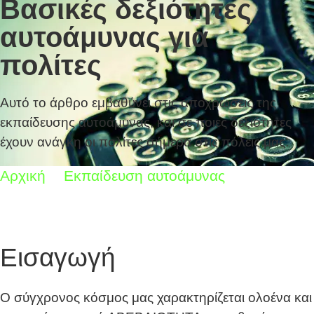
Βασικές δεξιότητες
αυτοάμυνας για
πολίτες
Αυτό το άρθρο εμβαθύνει στις αποχρώσεις της
εκπαίδευσης αυτοάμυνας, και σε ποιες δεξιότητες
έχουν ανάγκη οι πολίτες σήμερα στις πόλεις μας.
Αρχική
Εκπαίδευση αυτοάμυνας
Βασικές
δεξιότητες αυτοάμυνας για πολίτες
Εισαγωγή
Ο σύγχρονος κόσμος μας χαρακτηρίζεται ολοένα και