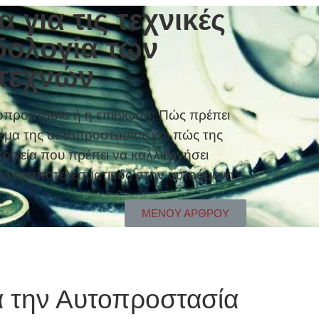
για τις τεχνικές
δολογία των
τεχνών
οπροστασία ή η επιβίωση; Πώς πρέπει
θέμα της αυτοπροστασίας και πώς της
στοιχεία που πρέπει να καλλιεργήσει
 είναι αποτελεσματικός στην αυτοάμυνα;
ΜΕΝΟΥ ΑΡΘΡΟΥ
χνών
α την Αυτοπροστασία