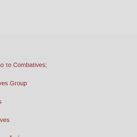
λο το Combatives;
ves Group
s
ives