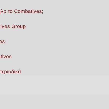
ληλο το Combatives;
ives Group
es
tives
περιοδικά