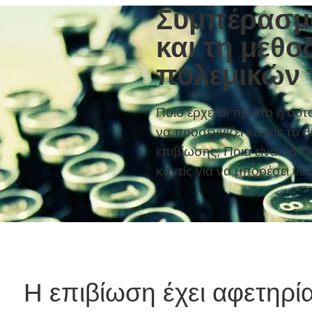
Συμπέρασμα 
και τη μεθο
πολεμικών 
Ποιο έρχεται πρώτο ή αυτ
να προσεγγίζει κανείς το 
επιβίωσης; Ποια είναι τα 
κανείς για να μπορέσει να
 τεχνικές και τη μεθοδολογία των πολεμικών τε
Η επιβίωση έχει αφετηρί