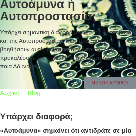
Αυτοάμυνα ή
Αυτοπροστασία;
Υπάρχει σημαντική διαφορά μεταξύ της Αυτοάμυνας
και της Αυτοπροστασίας; Πως μπορούν να
βοηθήσουν αυτές οι καταστάσεις και πώς να
προκαλέσουν την ήττα; Ποια είναι θέση Δύναμης και
ποια Αδυναμίας;
ΜΕΝΟΥ ΑΡΘΡΟΥ
Αρχική
Blog
Αυτοάμυνα ή Αυτοπροστασία;
Υπάρχει διαφορά;
«Αυτοάμυνα» σημαίνει ότι αντιδράτε σε μία