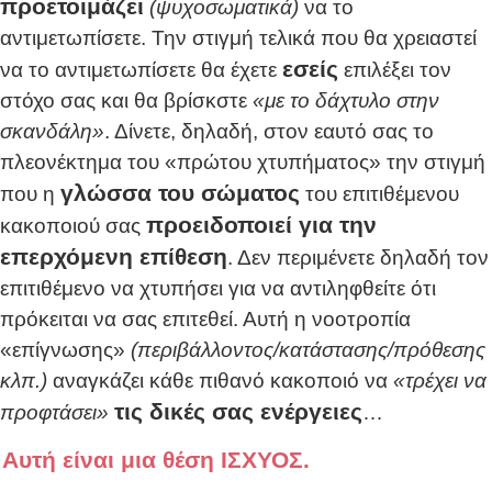
προετοιμάζει
(ψυχοσωματικά)
να το
αντιμετωπίσετε. Την στιγμή τελικά που θα χρειαστεί
εσείς
να το αντιμετωπίσετε θα έχετε
επιλέξει τον
στόχο σας και θα βρίσκστε
«με το δάχτυλο στην
σκανδάλη»
. Δίνετε, δηλαδή, στον εαυτό σας το
πλεονέκτημα του «πρώτου χτυπήματος» την στιγμή
γλώσσα του σώματος
που η
του επιτιθέμενου
προειδοποιεί για την
κακοποιού σας
επερχόμενη επίθεση
. Δεν περιμένετε δηλαδή τον
επιτιθέμενο να χτυπήσει για να αντιληφθείτε ότι
πρόκειται να σας επιτεθεί. Αυτή η νοοτροπία
«επίγνωσης»
(περιβάλλοντος/κατάστασης/πρόθεσης
κλπ.)
αναγκάζει κάθε πιθανό κακοποιό να
«τρέχει να
τις δικές σας ενέργειες
προφτάσει»
…
Αυτή είναι μια θέση ΙΣΧΥΟΣ.