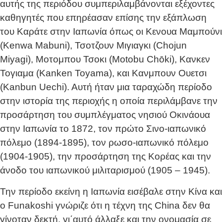
αυτής της περιόδου συμπεριλαμβάνονται εξέχοντες
καθηγητές που επηρέασαν επίσης την εξάπλωση
του Καράτε στην Ιαπωνία όπως οι Κενουα Μαμπούνι
(Kenwa Mabuni), Τσοτζουν Μιγιαγκι (Chojun
Miyagi), Μοτομπου Τσοκι (Motobu Chōki), Κανκεν
Τογιαμα (Kanken Toyama), και Κανμπουν Ουετσι
(Kanbun Uechi). Αυτή ήταν μια ταραχώδη περίοδο
στην ιστορία της περιοχής η οποία περιλάμβανε την
προσάρτηση του συμπλέγματος νησιού Οκινάουα
στην Ιαπωνία το 1872, τον πρώτο Σινο-ιαπωνικό
πόλεμο (1894-1895), τον ρωσο-ιαπωνικό πόλεμο
(1904-1905), την προσάρτηση της Κορέας και την
άνοδο του ιαπωνικού μιλιταρισμού (1905 – 1945).
Την περίοδο εκείνη η Ιαπωνία εισέβαλε στην Κίνα και
ο Funakoshi γνώριζε ότι η τέχνη της China δεν θα
γίνοταν δεκτή, γι΄αυτό άλλαξε και την ονομασία σε