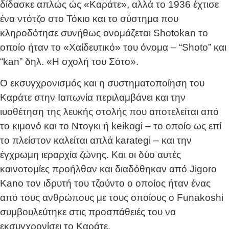
δίδασκε απλώς ώς «Καράτε», αλλά το 1936 έχτισε
ένα ντότζο στο Τόκιο και το σύστημα που
κληροδότησε συνήθως ονομάζεται Shotokan το
οποίο ήταν το «Χαίδευτικό» του όνομα – “Shoto” και
“kan” δηλ. «Η σχολή του Σότο».
Ο εκσυγχρονισμός και η συστηματοποίηση του
Καράτε στην Ιαπωνία περιλαμβάνει και την
ιυοθέτηση της λευκής στολής που αποτελείται από
το κιμονό και το Ντογκι ή keikogi – το οποίο ως επί
το πλείστον καλείται απλά karategi – και την
έγχρωμη ιεραρχία ζώνης. Και οι δύο αυτές
καινοτομίες προήλθαν και διαδόθηκαν από Jigoro
Kano τον ιδρυτή του τζούντο ο οποίος ήταν ένας
από τους ανθρώπους με τους οποίους ο Funakoshi
συμβουλεύτηκε στις προσπάθειές του να
εκσυγχρονίσει το Καράτε.