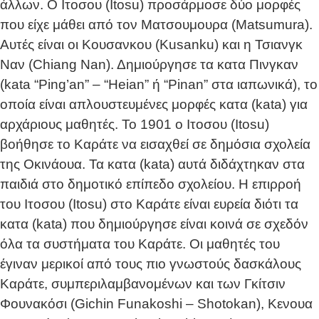
άλλων. Ο Ιτοσου (Itosu) προσάρμοσε δύο μορφές
που είχε μάθει από τον Ματσουμουρα (Matsumura).
Αυτές είναι οι Κουσανκου (Kusanku) και η Τσιανγκ
Ναν (Chiang Nan). Δημιούργησε τα κατα Πινγκαν
(kata “Ping’an” – “Heian” ή “Pinan” στα ιαπωνικά), το
οποία είναι απλουστευμένες μορφές κατα (kata) για
αρχάριους μαθητές. Το 1901 ο Ιτοσου (Itosu)
βοήθησε το Καράτε να εισαχθεί σε δημόσια σχολεία
της Οκινάουα. Τα κατα (kata) αυτά διδάχτηκαν στα
παιδιά στο δημοτικό επίπεδο σχολείου. Η επιρροή
του Ιτοσου (Itosu) στο Καράτε είναι ευρεία διότι τα
κατα (kata) που δημιούργησε είναι κοινά σε σχεδόν
όλα τα συστήματα του Καράτε. Οι μαθητές του
έγιναν μερικοί από τους πιο γνωστούς δασκάλους
Καράτε, συμπεριλαμβανομένων και των Γκίτσιν
Φουνακόσι (Gichin Funakoshi – Shotokan), Κενουα