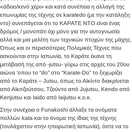
«άδειο/κενό χέρι» και κατά συνέπεια η αλλαγή της
επωνυμίας της τέχνης σε karatedo (με την κατάληξη
ντο) συνεπάγεται ότι το ΚΑΡΑΤΕ ΝΤΟ είναι ένας
δρόμος / μονοπάτι όχι μόνο για την αυτογνωσία
αλλά και μια μελέτη των τεχνικών πτυχών της μάχης.
Όπως και οι περισσότερες Πολεμικές Τέχνες που
ασκούνται στην Ιαπωνία, το Καράτε έκανε τη
μετάβασή της από -jutsu- γύρω στις αρχές του 20ου
αιώνα ‘οπου το “do” στο “Karate-Do” το ξεχωρίζει
από το Καράτε – Jutsu, όπως το Αϊκίντο διακρίνεται
από Αϊκιτζούτσου, Τζούντο από Jujutsu, Kendo από
Kenjutsu και Iaido από Iaijutsu κ.ο.κ.
Στην συνέχεια ο Funakoshi άλλαξε τα ονόματα
πολλών kata και το όνομα της ίδιας της τέχνης
(τουλάχιστον στην ηπειρωτική Ιαπωνία), όστε να το