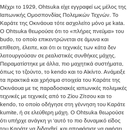
Μέχρι το 1929, Ohtsuka είχε εγγραφεί ως μέλος της
Ιαπωνικής Ομοσπονδίας Πολεμικών Τεχνών. Το
Καράτε της Οκινάουα τότε ασχολείτο μόνο με kata.
Ο Ohtsuka θεωρούσε ότι το «πλήρες πνεύμα» του
budo, το οποίο επικεντρώνεται σε άμυνα και
επίθεση, έλειπε, και ότι οι τεχνικές των κάτα δεν
λειτουργούσαν σε ρεαλιστικές συνθήκες μάχης.
Πειραματίστηκε με άλλα, πιο μαχητικά συστήματα,
όπως το τζούντο, το kendo και το Αϊκίντο. Ανάμειξε
τα πρακτικά και χρήσιμα στοιχεία του Καράτε της
Οκινάουα με τις παραδοσιακές ιαπωνικές πολεμικές
τεχνικές με τεχνικές από το Ζίου Ζίτσου και το
kendo, το οποίο οδήγησε στη γέννηση του Καράτε
kumite, ή σε ελεύθερη μάχη. Ο Ohtsuka θεωρούσε
ότι υπήρχε ανάγκη γι ‘αυτό το πιο δυναμικό είδος
του Καράτε να διδαχθεί, και αποφάσισε να αφήσει