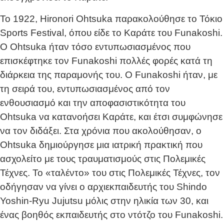
Το 1922, Hironori Ohtsuka παρακολούθησε το Τόκιο
Sports Festival, όπου είδε το Καράτε του Funakoshi.
Ο Ohtsuka ήταν τόσο εντυπωσιασμένος που
επισκέφτηκε τον Funakoshi πολλές φορές κατά τη
διάρκεια της παραμονής του. Ο Funakoshi ήταν, με
τη σειρά του, εντυπωσιασμένος από τον
ενθουσιασμό και την αποφασιστικότητα του
Ohtsuka να κατανοήσει Καράτε, και έτσι συμφώνησε
να τον διδάξει. Στα χρόνια που ακολούθησαν, ο
Ohtsuka δημιούργησε μια ιατρική πρακτική που
ασχολείτο με τους τραυματισμούς στις Πολεμικές
Τέχνες. Το «ταλέντο» του στις Πολεμικές Τέχνες, τον
οδήγησαν να γίνει ο αρχιεκπαιδευτής του Shindo
Yoshin-Ryu Jujutsu μόλις στην ηλικία των 30, και
ένας βοηθός εκπαιδευτής στο ντότζο του Funakoshi.