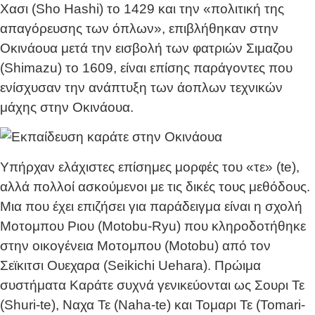
Χασι (Sho Hashi) το 1429 και την «πολιτική της
απαγόρευσης των όπλων», επιβλήθηκαν στην
Οκινάουα μετά την εισβολή των φατριών Σιμαζου
(Shimazu) το 1609, είναι επίσης παράγοντες που
ενίσχυσαν την ανάπτυξη των άοπλων τεχνικών
μάχης στην Οκινάουα.
Υπήρχαν ελάχιστες επίσημες μορφές του «τε» (te),
αλλά πολλοί ασκούμενοι με τις δικές τους μεθόδους.
Μια που έχει επιζήσει για παράδειγμα είναι η σχολή
Μοτομπου Ριου (Motobu-Ryu) που κληροδοτήθηκε
στην οικογένεια Μοτομπου (Motobu) από τον
Σεϊκιτσι Ουεχαρα (Seikichi Uehara). Πρώιμα
συστήματα Καράτε συχνά γενικεύονται ως Σουρι Τε
(Shuri-te), Ναχα Τε (Naha-te) και Τομαρι Τε (Tomari-