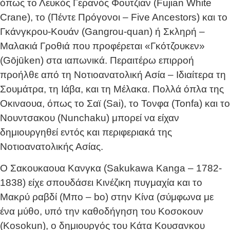
όπως το Λευκός Γερανός Φουτζιαν (Fujian White
Crane), το (Πέντε Πρόγονοι – Five Ancestors) και το
Γκάνγκρου-Κουάν (Gangrou-quan) ή Σκληρή –
Μαλακιά Γροθιά που προφέρεται «Γκότζουκεν»
(Gōjūken) στα ιαπωνικά. Περαιτέρω επιρροή
προήλθε από τη Νοτιοανατολική Ασία – Ιδιαίτερα τη
Σουμάτρα, τη Ιάβα, και τη Μέλακα. Πολλά όπλα της
Οκιναουα, όπως το Σαϊ (Sai), το Τονφα (Tonfa) και το
Νουντσακου (Nunchaku) μπορεί να είχαν
δημιουργηθεί εντός και περιφεριακά της
Νοτιοανατολικής Ασίας.
Ο Σακουκαουα Κανγκα (Sakukawa Kanga – 1782-
1838) είχε σπουδάσει Κινέζικη πυγμαχία και το
Μακρύ ραβδί (Μπο – bo) στην Κίνα (σύμφωνα με
ένα μύθο, υπό την καθοδήγηση του Κοσοκουν
(Kosokun), ο δημιουργός του Κάτα Κουσανκου