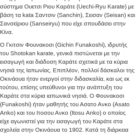
σύστημα Ουετσι Ριου Καράτε (Uechi-Ryu Karate) με
βάση τα kata Σαντσιν (Sanchin), Σεισαν (Seisan) και
Σανσεϊριου (Sanseiryu) που είχε σπουδάσει στην
Κίνα.
Ο Γκιτσιν Φουνακοσι (Gichin Funakoshi), ιδρυτής
του Shotokan karate, γενικά πιστώνεται με την
εισαγωγή και διάδοση Καράτε σχετικά με τα κύρια
νησιά της Ιαπωνίας. Επιπλέον, πολλοί δάσκαλοι της
Οκινάουα ήταν ενεργοί στην διδασκαλία, και ως εκ
τούτου, επίσης υπεύθυνοι για την ανάπτυξη του
Καράτε στα κύρια ιαπωνικά νησιά. Ο Φουνακοσι
(Funakoshi) ήταν μαθητής του Ασατο Ανκο (Asato
Αnko) και του Ιτοσου Ανκο (Itosu Αnko) ο οποίος
είχε αγωνιστεί για την εισαγωγή του Καράτε στα
σχολεία στην Οκινάουα το 1902. Κατά τη διάρκεια