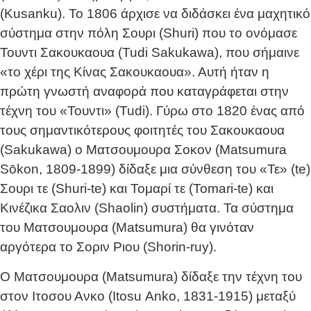
(Kusanku). Το 1806 άρχισε να διδάσκει ένα μαχητικό
σύστημα στην πόλη Σουρι (Shuri) που το ονόμασε
Τουντι Σακουκαουα (Tudi Sakukawa), που σήμαινε
«το χέρι της Κίνας Σακουκαουα». Αυτή ήταν η
πρώτη γνωστή αναφορά που καταγράφεται στην
τέχνη του «Τουντι» (Tudi). Γύρω στο 1820 ένας από
τους σημαντικότερους φοιτητές του Σακουκαουα
(Sakukawa) ο Ματσουμουρα Σοκον (Matsumura
Sōkon, 1809-1899) δίδαξε μια σύνθεση του «Τε» (te)
Σουρι τε (Shuri-te) και Τομαρί τε (Tomari-te) και
Κινέζικα Σαολιν (Shaolin) συστήματα. Τα σύστημα
του Ματσουμουρα (Matsumura) θα γινόταν
αργότερα το Σοριν Ριου (Shorin-ruy).
Ο Ματσουμουρα (Matsumura) δίδαξε την τέχνη του
στον Ιτοσου Ανκο (Itosu Αnko, 1831-1915) μεταξύ