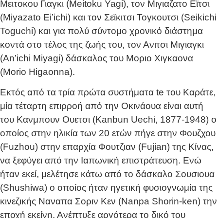
Μειτοκου Γιαγκι (Meitoku Yagi), τον Μιγιαζατο Εϊτσι
(Miyazato Ei’ichi) και τον Σεϊκιτσι Τογκουτσι (Seikichi
Toguchi) και για πολύ σύντομο χρονικό διάστημα
κοντά στο τέλος της ζωής του, τον Ανιτσι Μιγιαγκι
(An’ichi Miyagi) δάσκαλος του Μοριο Χιγκαονα
(Morio Higaonna).
Εκτός από τα τρία πρώτα συστήματα te του Καράτε,
μία τέταρτη επιρροή από την Οκινάουα είναι αυτή
του Κανμπουν Ουετσι (Kanbun Uechi, 1877-1948) ο
οποίος στην ηλικία των 20 ετών πήγε στην Φουζχου
(Fuzhou) στην επαρχία Φουτζιαν (Fujian) της Κίνας,
να ξεφύγει από την Ιαπωνική επιστράτευση. Ενώ
ήταν εκεί, μελέτησε κάτω από το δάσκαλο Σουσιουα
(Shushiwa) ο οποίος ήταν ηγετική φυσιογνωμία της
κινεζικής Ναναπα Σοριν Κεν (Nanpa Shorin-ken) την
εποχή εκείνη. Ανέπτυξε αργότερα το δικό του