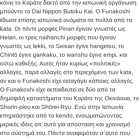
κάνει το Καράτε δεκτό από την ιαπωνική οργάνωση
μπούντο το Dai Nippon Butoku Kai. Ο Funakoshi
έδωσε επίσης ιαπωνικά ονόματα σε πολλά από τα
kata. Οι πέντε μορφές Pinan έγιναν γνωστές ως
Heian, οι τρεις naihanchi μορφές που έγιναν
γνωστές ως tekki, το Seisan έγινε hangetsu, το
Chintō έγινε gankaku, το wanshu έγινε empi, και
ούτω καθεξής. Αυτές ήταν κυρίως «πολιτικές»
αλλαγές, παρά αλλαγές στο περιεχόμενο των kata,
αν και ο Funakoshi είχε εισαγάγει κάποιες αλλαγές.
Ο Funakoshi είχε εκπαιδευτεί σε δύο από τα
δημοφιλή καταστήματα του Καράτε της Οκινάουα, το
Shorin-ρίου και Shōrei-Ryu. Ενώ στην Ιαπωνία
επηρεάστηκε από το kendo, ενσωματώνοντας
μερικές ιδέες απ΄αυτό για αποσταση και χρονισμό
στο σύστημά του. Πάντα αναφερόταν σ΄αυτό που