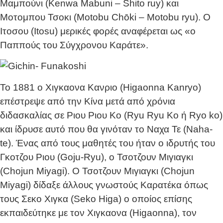
Μαμπούνι (Kenwa Mabuni – Shito ruy) και
Μοτομπου Τσοκι (Motobu Chōki – Motobu ryu). Ο
Ιτοσου (Itosu) μερικές φορές αναφέρεται ως «ο
Παππούς του Σύγχρονου Καράτε».
Το 1881 o Χιγκαονα Κανριο (Higaonna Kanryo)
επέστρεψε από την Κίνα μετά από χρόνια
διδασκαλίας σε Ριου Ριου Κο (Ryu Ryu Ko ή Ryo ko)
και ίδρυσε αυτό που θα γινόταν το Ναχα Τε (Naha-
te). Ένας από τους μαθητές του ήταν ο ιδρυτής του
Γκοτζου Ριου (Goju-Ryu), ο Τσοτζουν Μιγιαγκι
(Chojun Miyagi). Ο Τσοτζουν Μιγιαγκι (Chojun
Miyagi) δίδαξε άλλους γνωστούς Καρατέκα όπως
τους Σεκο Χιγκα (Seko Higa) ο οποίος επίσης
εκπαιδεύτηκε με τον Χιγκαονα (Higaonna), τον