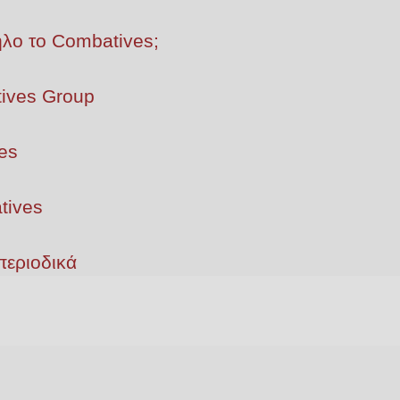
ληλο το Combatives;
ives Group
es
tives
περιοδικά