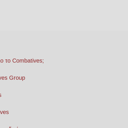
λο το Combatives;
ves Group
s
ives