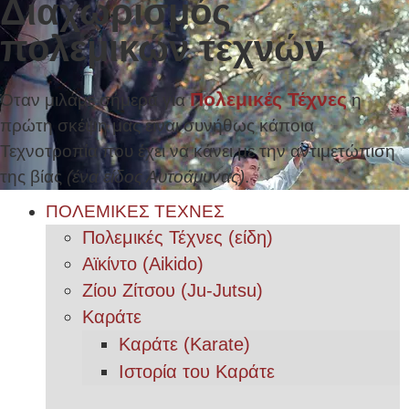
Διαχωρισμός
πολεμικών τεχνών
Πολεμικές Τέχνες
Όταν μιλάμε σήμερα για
η
πρώτη σκέψη μας είναι συνήθως κάποια
Τεχνοτροπία που έχει να κάνει με την αντιμετώπιση
της βίας
(ένα είδος Αυτοάμυνας)
.
ΠΟΛΕΜΙΚΕΣ ΤΕΧΝΕΣ
Πολεμικές Τέχνες (είδη)
Αϊκίντο (Aikido)
Ζίου Ζίτσου (Ju-Jutsu)
Καράτε
Καράτε (Karate)
Ιστορία του Καράτε