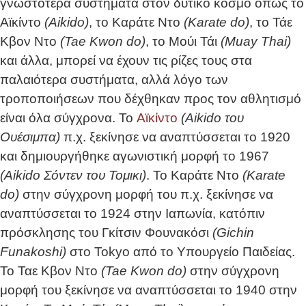
γνωστότερα συστήματα στον δυτικό κόσμο όπως το
Αϊκίντο
(Aikido)
, το Καράτε Ντο
(Karate do)
, το Τάε
Κβον Ντο
(Tae Kwon do)
, το Μούι Τάι
(Muay Thai)
και άλλα, μπορεί να έχουν τις ρίζες τους στα
παλαιότερα συστήματα, αλλά λόγο των
τροποποιήσεων που δέχθηκαν προς τον αθλητισμό
είναι όλα σύγχρονα. Το
Αϊκίντο
(Aikido του
Ουέσιμπα)
π.χ. ξεκίνησε να αναπτύσσεται το 1920
και δημιουργήθηκε αγωνιστική μορφή το 1967
(Aikido Σόντεν του Τομικι)
. Το Καράτε Ντο
(Karate
do)
στην σύγχρονη μορφή του π.χ. ξεκίνησε να
αναπτύσσεται το 1924 στην Ιαπωνία, κατόπιν
πρόσκλησης του Γκίτσιν Φουνακόσι
(Gichin
Funakoshi)
στο Tokyo από το Υπουργείο Παιδείας.
Το Ταε Κβον Ντο
(Tae Kwon do)
στην σύγχρονη
μορφή του ξεκίνησε να αναπτύσσεται το 1940 στην