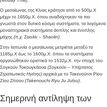
(Mouay Thai)
.
Ο μεσαίωνας της Κίνας κράτησε από το 500μ.Χ
μέχρι το 1650μ.Χ. όπου αναδείχτηκαν τα πιο
γνωστά στον δυτικό κόσμο συστήματα, τα λεγόμενα
μοναστηριακά συστήματα άοπλης και ένοπλης
μάχης
(π.χ. Σαολίν – Shaolin)
.
Στην Ιαπωνία ο μεσαίωνας μετριέται μεταξύ το
1185μ.Χ έως το 1600μ.Χ. όπου τα συστήματα
οργανώθηκαν οριστικά το 1532μ.Χ. την εποχή του
Σογκούν Τοκουγκάουα
(Σογκούν – Υπέρτατος
Στρατιωτικός Ηγέτης)
αρχικά με το Τακενούτσι Ρίου
Ζίου Ζίτσου
(Takenouchi Ryu Ju Jutsu)
.
Σημερινή αντίληψη των