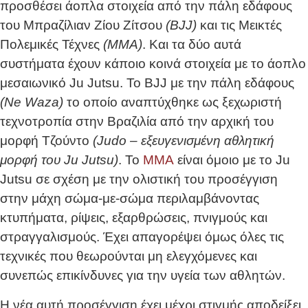
προσθέσει άοπλα στοιχεία από την πάλη εδάφους
του Μπραζίλιαν Ζίου Ζίτσου
(BJJ)
και τις Μεικτές
Πολεμικές Τέχνες
(MMA)
. Και τα δύο αυτά
συστήματα έχουν κάποιο κοινά στοιχεία με το άοπλο
μεσαιωνικό Ju Jutsu. Το BJJ με την πάλη εδάφους
(Ne Waza)
το οποίο αναπτύχθηκε ως ξεχωριστή
τεχνοτροπία στην Βραζιλία από την αρχική του
μορφή Τζούντο
(Judo – εξευγενισμένη αθλητική
μορφή του Ju Jutsu)
. Το
MMA
είναι όμοιο με το Ju
Jutsu σε σχέση με την ολιστική του προσέγγιση
στην μάχη σώμα-με-σώμα περιλαμβάνοντας
κτυπήματα, ρίψεις, εξαρθρώσεις, πνιγμούς και
στραγγαλισμούς. Έχει απαγορέψει όμως όλες τις
τεχνικές που θεωρούνται μη ελεγχόμενες και
συνεπώς επικίνδυνες για την υγεία των αθλητών.
Η νέα αυτή προσέγγιση έχει μέχρι στιγμής αποδείξει