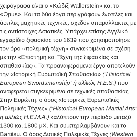
χειρόγραφα είναι ο «Κώδιξ Wallerstein» και το
«Opus». Και τα δύο έργα περιγράφουν ένοπλες και
άοπλες μαχητικές τεχνικές, σχεδόν απαράλλακτες με
τις αντίστοιχες Ασιατικές. Υπάρχει επίσης Αγγλικό
εγχειρίδιο ξιφασκίας του 1639 που χρησιμοποίησε
τον όρο «πολεμική τέχνη» συγκεκριμένα σε σχέση
με την «Επιστήμη και Τέχνη της ξιφασκίας και
σπαθασκίας». Τα προαναφερόμενα έργα αποτελούν
την «Ιστορική Ευρωπαϊκή Σπαθασκία»
(“Historical
European Swordsmanship” ή αλλιώς H.E.S.)
που
αναφέρεται συγκεκριμένα σε τεχνικές σπαθασκίας.
Στην Ευρώπη, ο όρος «Ιστορικές Ευρωπαϊκές
Πολεμικές Τέχνες»
(“Historical European Martial Arts”
ή αλλιώς H.E.M.A.)
καλύπτουν την περίοδο μεταξύ
1300 και 1800 μΧ. Και συμπεριλαμβάνουν και το
Bartitsu. Ο όρος Δυτικές Πολεμικές Τέχνες
(Western