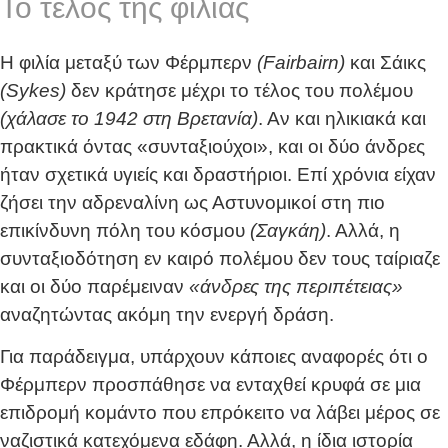
Το τέλος της φιλίας
Η φιλία μεταξύ των Φέρμπερν
(Fairbairn)
και Σάικς
(Sykes)
δεν κράτησε μέχρι το τέλος του πολέμου
(χάλασε το 1942 στη Βρετανία)
. Αν και ηλικιακά και
πρακτικά όντας «συνταξιούχοι», και οι δύο άνδρες
ήταν σχετικά υγιείς και δραστήριοι. Επί χρόνια είχαν
ζήσει την αδρεναλίνη ως Αστυνομικοί στη πιο
επικίνδυνη πόλη του κόσμου
(Σαγκάη)
. Αλλά, η
συνταξιοδότηση εν καιρό πολέμου δεν τους ταίριαζε
και οι δύο παρέμειναν
«άνδρες της περιπέτειας»
αναζητώντας ακόμη την ενεργή δράση.
Για παράδειγμα, υπάρχουν κάποιες αναφορές ότι ο
Φέρμπερν προσπάθησε να ενταχθεί κρυφά σε μια
επιδρομή κομάντο που επρόκειτο να λάβει μέρος σε
ναζιστικά κατεχόμενα εδάφη. Αλλά, η ίδια ιστορία