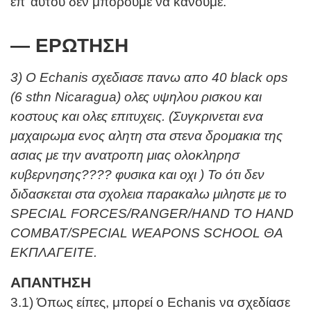
επ’ αυτού δεν μπορούμε να κάνουμε.
— ΕΡΩΤΗΣΗ
3) O Echanis σχεδιασε πανω απο 40 black ops
(6 sthn Nicaragua) ολες υψηλου ρισκου και
κοστους και ολες επιτυχεις. (Συγκρινεται ενα
μαχαιρωμα ενος αλητη στα στενα δρομακια της
ασιας με την ανατροπη μιας ολοκληρησ
κυβερνησης???? φυσικα και οχι ) Το ότι δεν
διδασκεται στα σχολεια παρακαλω μιληστε με το
SPECIAL FORCES/RANGER/HAND TO HAND
COMBAT/SPECIAL WEAPONS SCHOOL ΘΑ
ΕΚΠΛΑΓΕΙΤΕ.
ΑΠΑΝΤΗΣΗ
3.1) Όπως είπες, μπορεί ο Echanis να σχεδίασε