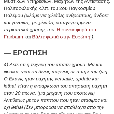
Μυστικών Υπηρεσιών, Μαχητών της Αντίστασης,
Πολιτοφυλακής κ.λπ. του 2ου Παγκοσμίου
Πολέμου
(μιλάμε για χιλιάδες ανθρώπους, άνδρες
και γυναίκες, με χιλιάδες καταγεγραμμένα
περιστατικά χρήσης του:
Η συνεισφορά του
Fairbairn
και
Βάλτε φωτιά στην Ευρώπη!
)
.
— ΕΡΩΤΗΣΗ
4) Λετε οτι η τεχνικη του απαιτει χρονο. Μα και
φυσικα, γιατι οτι δινεις παιρνεις σε αυτην την ζωη.
Ο Εκανις ηταν μαχητης versatile, update και
lethal. Hταν η ενσαρκωση του σπαρτιατη μαχητη
στον 20 αιωνα. (μια μηχανη που σκοτωνει)
Αντιθετως με τον παππου που ηταν στασιμος και
οχι lethal (δεν μπορουσε να απαλλαγει απο την