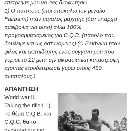
επετρεψτε μου να σας διαφωτησω.
1) Ο παππους (ετσι αποκαλω τον μεγαλο
Fairbairn) ηταν μεγαλος μαχητης (δεν υπαρχει
αμφιβολια για αυτο) αλλα 100%
προγραμματισμενος για C.Q.B. (παρολο που
δουλεψε και ως αστυνομικος) (O Fairbairn ηταν
φιλος και εκπαιδευτης ενος συγγενη μου που
γυρισε το 22 μετα την μικρασιατικη καταστροφη
εχοντας εξουδετερωσει γυρω στους 450
αντιπαλους.)
ΑΠΑΝΤΗΣΗ
World war II.
Taking the rifle1.1)
Το θέμα C.Q.B. και
C.Q.C. θα το
αναλύσουμε πιο