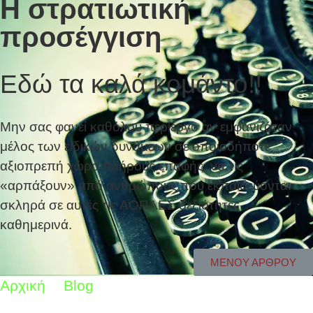
Η στρατιωτική
προσέγγιση
Εδώ τα καλά κομάντο!!
Μην σας φανεί καθόλου περίεργο αν εμφανιζόταν
μέλος των ειδικών δυνάμεων σε οποιοδήποτε
αξιοπρεπή χώρο πλήρους επαφής, να τις
«αρπάξουν» από ανθρώπους που εκπαιδεύονται
σκληρά σε αυτές τις ΑΟΠΛΕΣ δεξιότητες
καθημερινά.
ΜΕΝΟΥ ΑΡΘΡΟΥ
Αρχική
Blog
Η στρατιωτική προσέγγιση