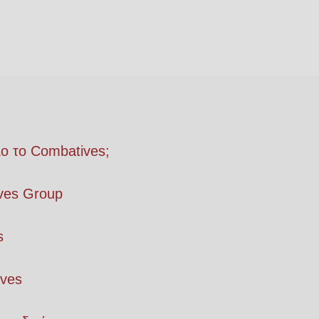
λο το Combatives;
ves Group
s
ives