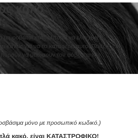
ος κακό
;
μη φοβάται κάτι; Μπορεί να ελεγχθεί ο
νει κανείς για να το καταφέρει αυτο; Ποιές
 μπορούν να μειώσουν τον φόβο και την
ροσβάσιμα μόνο με προσωπικό κωδικό.)
 απλά κακό, είναι ΚΑΤΑΣΤΡΟΦΙΚΟ!