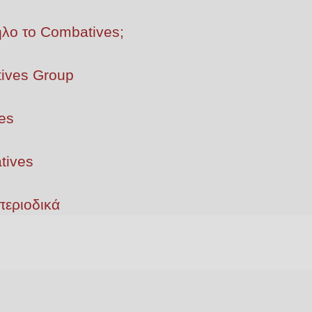
ληλο το Combatives;
ives Group
es
tives
περιοδικά