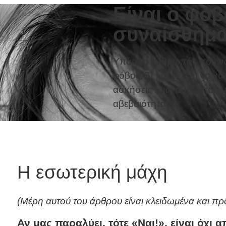
Είναι ο φόβ
συναίσθημα
Υπάρχει άνθρωπός που να 
φόβος; Τι χρειάζεται να κά
ασκήσεις είναι αυτές που
αβεβαιότητα;
ς κακό συναίσθημα;
Η εσωτερική μάχη
(Μέρη αυτού του άρθρου είναι κλειδωμένα και π
Αν μας παραλύει, τότε «Ναι!», είναι όχι