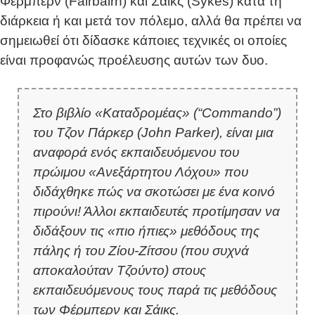
Φέρμπερν (Fairbairn) και Σάικς (Sykes) κατά τη
διάρκεια ή και μετά τον πόλεμο, αλλά θα πρέπει να
σημειωθεί ότι δίδασκε κάποιες τεχνικές οι οποίες
είναι προφανώς προέλευσης αυτών των δυο.
Στο βιβλίο «Καταδρομέας» (“Commando”)
του Τζον Πάρκερ (John Parker), είναι μια
αναφορά ενός εκπαιδευόμενου του
πρώιμου «Ανεξάρτητου Λόχου» που
διδάχθηκε πώς να σκοτώσει με ένα κοινό
πιρούνι! Άλλοι εκπαιδευτές προτίμησαν να
διδάξουν τις «πιο ήπιες» μεθόδους της
πάλης ή του Ζίου-Ζίτσου (που συχνά
αποκαλούταν Τζούντο) στους
εκπαιδευόμενους τους παρά τις μεθόδους
των Φέρμπερν και Σάικς.