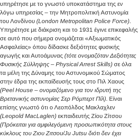
υπηρέτησε με το γνωστό υποκατάστημα της εν
λόγω υπηρεσίας – την Μητροπολιτική Αστυνομία
του Λονδίνου
(London Metropolitan Police Force)
.
Υπηρέτησε με διάκριση και το 1931 έγινε επικεφαλής
σε αυτό που σήμερα ονομάζεται «Αξιωματικός
Ασφαλείας» όπου δίδασκε δεξιότητες φυσικής
αγωγής και Αυτοάμυνας
(τότε ονομαζόταν Δεξιότητες
Φυσικής Σύλληψης – Physical Arrest Skills)
σε όλα
τα μέλη της Δύναμης του Αστυνομικού Σώματος
στην έδρα της εκπαίδευσής τους στο Πιλ Χαους
(Peel House – ονομαζόμενο για τον ιδρυτή της
Βρετανικής αστυνομίας Σερ Ρόμπερτ Πίλ)
. Είναι
επίσης γνωστό ότι ο Λεοπόλδος Μακλαχλεν
(Leopold MacLaglen)
εκπαιδευτής Ζίου Ζίτσου
(Πρόκειται για αμφιλεγόμενη προσωπικότητα στους
κύκλους του Ζιου Ζιτσου/Ju Jutsu διότι δεν έχει