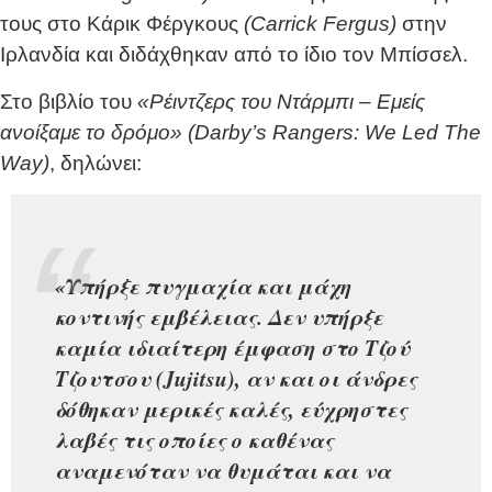
τους στο Κάρικ Φέργκους
(Carrick Fergus)
στην
Ιρλανδία και διδάχθηκαν από το ίδιο τον Μπίσσελ.
Στο βιβλίο του
«Ρέιντζερς του Ντάρμπι – Εμείς
ανοίξαμε το δρόμο» (Darby’s Rangers: We Led The
Way)
, δηλώνει:
«Υπήρξε πυγμαχία και μάχη
κοντινής εμβέλειας. Δεν υπήρξε
καμία ιδιαίτερη έμφαση στο Τζού
Τζουτσου (Jujitsu), αν και οι άνδρες
δόθηκαν μερικές καλές, εύχρηστες
λαβές τις οποίες ο καθένας
αναμενόταν να θυμάται και να