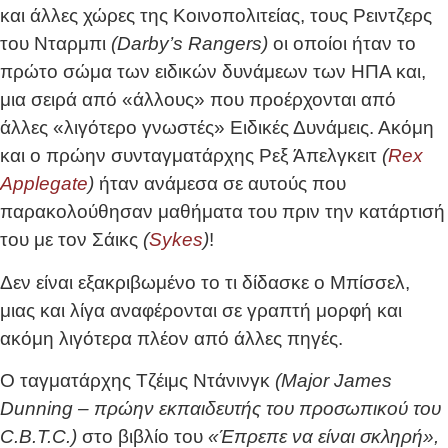
και άλλες χώρες της Κοινοπολιτείας, τους Ρειντζερς
του Νταρμπι
(Darby’s Rangers)
οι οποίοι ήταν το
πρώτο σώμα των ειδικών δυνάμεων των ΗΠΑ και,
μια σειρά από «άλλους» που προέρχονται από
άλλες «λιγότερο γνωστές» Ειδικές Δυνάμεις. Ακόμη
και ο πρώην συνταγματάρχης Ρεξ Άπελγκειτ
(
Rex
Applegate
)
ήταν ανάμεσα σε αυτούς που
παρακολούθησαν μαθήματα του πριν την κατάρτισή
του με τον Σάικς
(
Sykes
)
!
Δεν είναι εξακριβωμένο το τι δίδασκε ο Μπίσσελ,
μιας και λίγα αναφέρονται σε γραπτή μορφή και
ακόμη λιγότερα πλέον από άλλες πηγές.
Ο ταγματάρχης Τζέιμς Ντάνινγκ
(Major James
Dunning – πρώην εκπαιδευτής του προσωπικού του
C.B.T.C.)
στο βιβλίο του
«Έπρεπε να είναι σκληρή»,