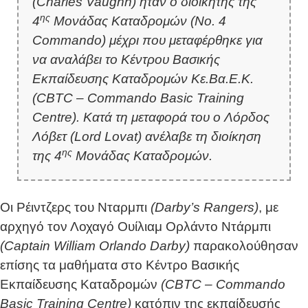
(Charles Vaughn) ήταν ο διοικητής της
ης
4
Μονάδας Καταδρομών (No. 4
Commando) μέχρι που μεταφέρθηκε για
να αναλάβει το Κέντρου Βασικής
Εκπαίδευσης Καταδρομών Κε.Βα.Ε.Κ.
(CBTC – Commando Basic Training
Centre). Κατά τη μεταφορά του ο Λόρδος
Λόβετ (Lord Lovat) ανέλαβε τη διοίκηση
ης
της 4
Μονάδας Καταδρομών.
Οι Ρέιντζερς του Νταρμπι
(Darby’s Rangers)
, με
αρχηγό τον Λοχαγό Ουίλιαμ Ορλάντο Ντάρμπι
(Captain William Orlando Darby)
παρακολούθησαν
επίσης τα μαθήματα στο Κέντρο Βασικής
Εκπαίδευσης Καταδρομών
(CBTC – Commando
Basic Training Centre)
κατόπιν της εκπαίδευσής