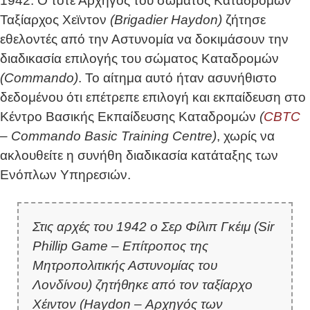
1942. Ο τότε Αρχηγός του σώματος Καταδρομών
Ταξίαρχος Χεϊντον
(Brigadier Haydon)
ζήτησε
εθελοντές από την Αστυνομία να δοκιμάσουν την
διαδικασία επιλογής του σώματος Καταδρομών
(Commando)
. Το αίτημα αυτό ήταν ασυνήθιστο
δεδομένου ότι επέτρεπε επιλογή και εκπαίδευση στο
Κέντρο Βασικής Εκπαίδευσης Καταδρομών
(
CBTC
– Commando Basic Training Centre)
, χωρίς να
ακλουθείτε η συνήθη διαδικασία κατάταξης των
Ενόπλων Υπηρεσιών.
Στις αρχές του 1942 ο Σερ Φίλιπ Γκέιμ (Sir
Phillip Game – Επίτροπος της
Μητροπολιτικής Αστυνομίας του
Λονδίνου) ζητήθηκε από τον ταξίαρχο
Χέιντον (Haydon – Αρχηγός των