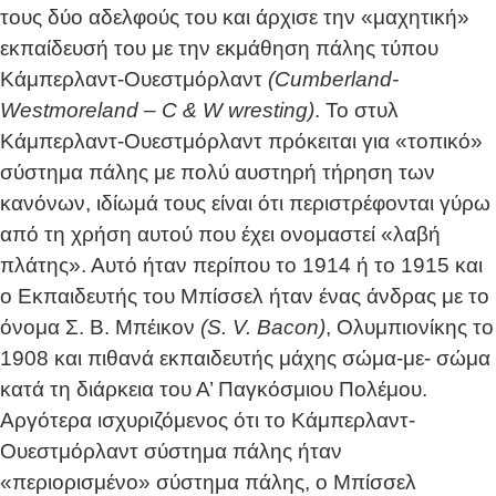
τους δύο αδελφούς του και άρχισε την «μαχητική»
εκπαίδευσή του με την εκμάθηση πάλης τύπου
Κάμπερλαντ-Ουεστμόρλαντ
(Cumberland-
Westmoreland – C & W wresting)
. Το στυλ
Κάμπερλαντ-Ουεστμόρλαντ πρόκειται για «τοπικό»
σύστημα πάλης με πολύ αυστηρή τήρηση των
κανόνων, ιδίωμά τους είναι ότι περιστρέφονται γύρω
από τη χρήση αυτού που έχει ονομαστεί «λαβή
πλάτης». Αυτό ήταν περίπου το 1914 ή το 1915 και
ο Εκπαιδευτής του Μπίσσελ ήταν ένας άνδρας με το
όνομα Σ. Β. Μπέικον
(S. V. Bacon)
, Ολυμπιονίκης το
1908 και πιθανά εκπαιδευτής μάχης σώμα-με- σώμα
κατά τη διάρκεια του Α’ Παγκόσμιου Πολέμου.
Αργότερα ισχυριζόμενος ότι το Κάμπερλαντ-
Ουεστμόρλαντ σύστημα πάλης ήταν
«περιορισμένο» σύστημα πάλης, ο Μπίσσελ