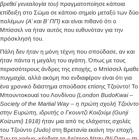
βρεθεί γενεαλογία του)
πραγματοποίησε κάποια
επίδειξη στο Σώμα σε κάποιο σημείο μεταξύ των δύο
πολέμων
(Α’ και Β’ ΠΠ)
και είναι πιθανό ότι ο
Μπίσσελ να ήταν αυτός που ευθυνόταν για την
πρόσκλησή του.
Πάλη δεν ήταν η μόνη τέχνη που σπούδασε, αν και
ήταν πάντα η μεγάλη του αγάπη. Όπως με τους
περισσότερους άνδρες της εποχής, ο Μπίσσελ έμαθε
πυγμαχία, αλλά ακόμη πιο ενδιαφέρον είναι ότι για
ένα χρονικό διάστημα σπούδασε επίσης Τζούντο! Το
Μπουντοκουαϊ του Λονδίνου
(London BudoKwai –
Society of the Martial Way – η πρώτη σχολή Τζούντο
στην Ευρώπη, ιδρυτής ο Γκουντζι Κοιζούμι (Gunji
Koizumi) 1918)
ήταν μια από τις ελάχιστες σχολές
του Τζούντο
(Judo)
στη Βρετανία εκείνη την εποχή.
Συν το χρόνο, κέρδισε το Δεύτερο Νταν
(Ni Dan – τη