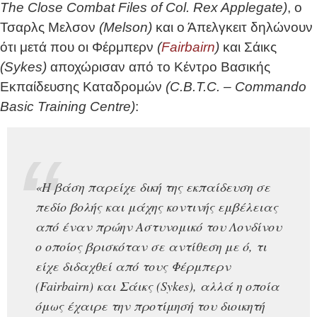
The Close Combat Files of Col. Rex Applegate)
, ο
Τσαρλς Μελσον
(Melson)
και ο Άπελγκειτ δηλώνουν
ότι μετά που οι Φέρμπερν
(
Fairbairn
)
και Σάικς
(Sykes)
αποχώρισαν από το Κέντρο Βασικής
Εκπαίδευσης Καταδρομών
(C.B.T.C. – Commando
Basic Training Centre)
:
«Η βάση παρείχε δική της εκπαίδευση σε
πεδίο βολής και μάχης κοντινής εμβέλειας
από έναν πρώην Αστυνομικό του Λονδίνου
ο οποίος βρισκόταν σε αντίθεση με ό, τι
είχε διδαχθεί από τους Φέρμπερν
(Fairbairn) και Σάικς (Sykes), αλλά η οποία
όμως έχαιρε την προτίμησή του διοικητή