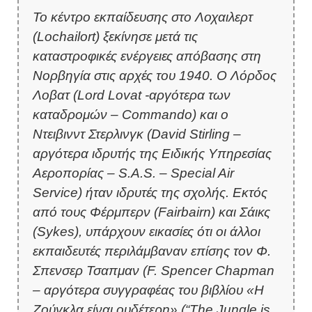
Το κέντρο εκπαίδευσης στο Λοχαιλερτ
(Lochailort) ξεκίνησε μετά τις
καταστροφικές ενέργειες απόβασης στη
Νορβηγία στις αρχές του 1940. Ο Λόρδος
Λοβατ (Lord Lovat -αργότερα των
καταδρομών – Commando) και ο
Ντειβινντ Στερλινγκ (David Stirling –
αργότερα ιδρυτής της Ειδικής Υπηρεσίας
Αεροπορίας – S.A.S. – Special Air
Service) ήταν ιδρυτές της σχολής. Εκτός
από τους Φέρμπερν (Fairbairn) και Σάικς
(Sykes), υπάρχουν εικασίες ότι οι άλλοι
εκπαιδευτές περιλάμβαναν επίσης τον Φ.
Σπενσερ Τσαπμαν (F. Spencer Chapman
– αργότερα συγγραφέας του βιβλίου «Η
Ζούγκλα είναι ουδέτερη» (“The Jungle is