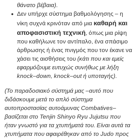
θάνατο βέβαια)
.
Δεν υπήρχε σύστημα βαθμολόγησης – η
καθαρή και
νίκη συχνά κρινόταν από μια
αποφασιστική τεχνική
, όπως μια ρίψη
που καθήλωνε τον αντίπαλο, ένα σπάσιμο
άρθρωσης ή ένας πνιγμός που τον έκανε να
χάσει τις αισθήσεις του
(κάτι που και εμείς
εφαρμόζουμε ευτυχώς συνήθως με λήξη
knock
–
down
,
knock
–
out
ή υποταγής)
.
(Το παραδοσιακό σύστημά μας –αυτό που
διδάσκουμε μετά το απλό σύστημα
αυτοπροστασίας αυτοάμυνας
Combatives
–
βασίζεται στο Tenjin Shinyo
R
yu Jujutsu που
ήταν γνωστό για τα χτυπήματά του. Είναι αυτά τα
χτυπήματα που αφαιρέθηκαν από το
Judo
προς