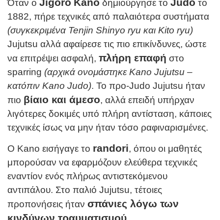
Jigoro
Kano
Judo
Όταν ο
δημιούργησε το
το
1882, πήρε τεχνικές από παλαιότερα συστήματα
(συγκεκριμένα
Tenjin
Shinyo
ryu
και
Kito
ryu
)
Jujutsu αλλά αφαίρεσε τις πιο επικίνδυνες, ώστε
πλήρη επαφή
να επιτρέψει ασφαλή,
στο
sparring
(αρχικά ονομάστηκε
Kano
Jujutsu
–
κατόπιν
Kano
Judo
)
. Το προ-Judo Jujutsu ήταν
βίαιο και άμεσο
πιο
, αλλά επειδή υπήρχαν
λιγότερες δοκιμές υπό πλήρη αντίσταση, κάποιες
τεχνικές ίσως να μην ήταν τόσο ραφιναρισμένες.
randori
Ο Kano εισήγαγε το
, όπου οι μαθητές
μπορούσαν να εφαρμόζουν ελεύθερα τεχνικές
εναντίον ενός πλήρως αντιστεκόμενου
αντιπάλου. Στο παλιό Jujutsu, τέτοιες
σπάνιες λόγω των
προπονήσεις ήταν
κινδύνων τραυματισμού
.