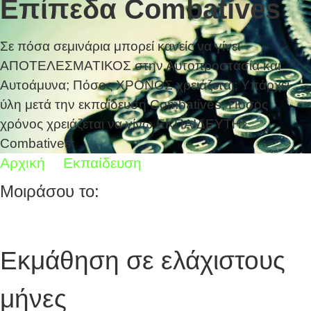
Επίπεδα Combatives
Σε πόσα σεμινάρια μπορεί κανείς να γίνει
ΑΠΟΤΕΛΕΣΜΑΤΙΚΟΣ στην Αυτοπροστασία και
Αυτοάμυνα; Πόσος ΧΡΟΝΟΣ χρειάζεται; Υπάρχει
ύλη μετά την εκπαίδευση Combatives; Πόσος
χρόνος χρειάζεται να γίνω ΕΚΠΑΙΔΕΥΤΗΣ
Combatives;
Αρχική
Εκπαίδευση
Επίπεδα Combatives
Μοιράσου το:
Εκμάθηση σε ελάχιστους
μήνες