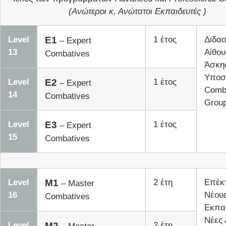
(Ανώτεροι κ, Ανώτατοι Εκπαιδευτές )
Level
E1
1 έτος
Διδασ
– Expert
13
Αίθο
Combatives
Άσκη
Υποστ
Level
E2
1 έτος
– Expert
Comb
14
Combatives
Group
Level
E3
1 έτος
– Expert
15
Combatives
Level
M1
2 έτη
Επέκ
– Master
16
Νέου
Combatives
Εκπαι
Νέες 
Level
M2
2 έτη