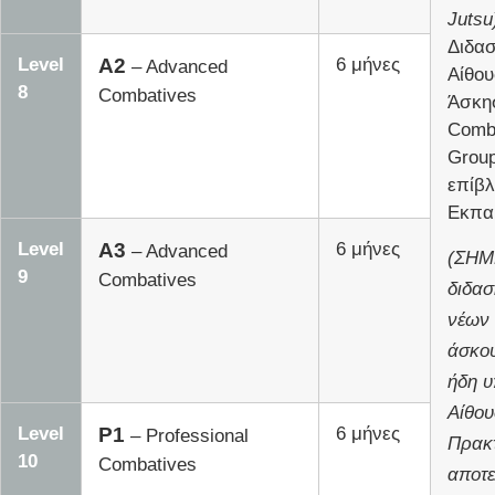
Jutsu
Διδασ
Level
A2
6 μήνες
– Advanced
Αίθο
8
Combatives
Άσκη
Comb
Group
επίβ
Εκπαι
Level
A3
6 μήνες
– Advanced
(ΣΗΜ
9
Combatives
διδασ
νέων
άσκο
ήδη 
Αίθου
Level
P1
6 μήνες
– Professional
Πρακτ
10
Combatives
αποτε