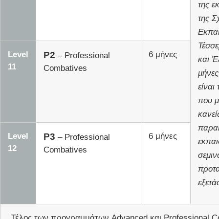
της ε
της Σ
Εκπαι
Τέσσε
Level
P2
6 μήνες
– Professional
και Έ
11
Combatives
μήνες
είναι 
που μ
κανεί
παρα
Level
P3
6 μήνες
– Professional
εκπαι
12
Combatives
σεμιν
προτα
εξετάσ
Τέλος των προγραμμάτων Advanced και Professional C