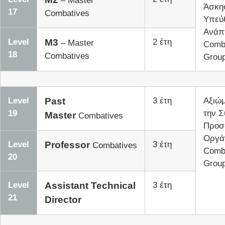
– Master
Άσκη
17
Combatives
Υπεύ
Ανάπ
Level
M3
2 έτη
– Master
Comb
18
Combatives
Group
Level
Past
3 έτη
Αξιώμ
19
την Σ
Master
Combatives
Προσ
Οργά
Level
Professor
3 έτη
Combatives
Comb
20
Group
Level
Assistant Technical
3 έτη
21
Director