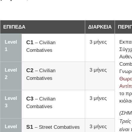
ΕΠΙΠΕΔΑ
ΔΙΑΡΚΕΙΑ
ΠΕΡΙ
Level
C1
3 μήνες
Εκπα
– Civilian
1
Σύγχ
Combatives
Αυθεν
Comba
Level
C2
3 μήνες
– Civilian
Γνωρι
2
Combatives
Θωρα
Αντί
το π
Level
C3
3 μήνες
– Civilian
κιόλα
3
Combatives
(ΣΗΜ
Τρείς
Level
S1
3 μήνες
– Street Combatives
είναι 