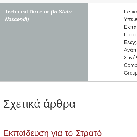
Technical Director
(In Statu
Γενικ
Nascendi)
Υπεύ
Εκπα
Ποιοτ
Ελέγχ
Ανάπ
Συνό
Comb
Group
Σχετικά άρθρα
Εκπαίδευση για το Στρατό