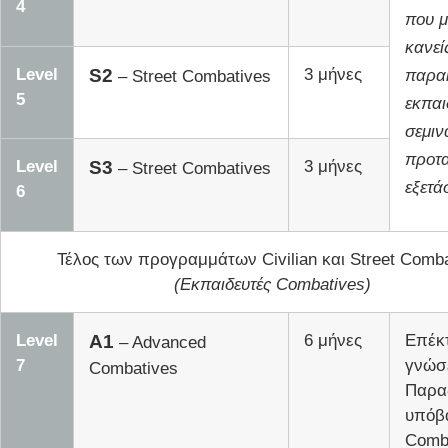
4
που μ
κανεί
Level
S2
3 μήνες
παρα
– Street Combatives
5
εκπαι
σεμιν
προτα
Level
S3
3 μήνες
– Street Combatives
εξετάσ
6
Τέλος των προγραμμάτων Civilian και Street Comba
(Εκπαιδευτές Combatives)
Level
A1
6 μήνες
Επέκ
– Advanced
7
γνώσ
Combatives
Παρα
υπόβ
Comb