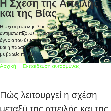
H Σχέση της Απειλής
και της Βίας
Η σχέση απειλής βίας έρχεται στο προσκήνιο όταν
αντιμετωπίζουμε ή βρισκόμαστε σε συμπλοκή. Η
άγνοια του θέματος αυτού δεν προβλέπετε νομικά
και η παραβίαση το νόμου τιμωρείται αυστηρότητα
με βαριές ποινές.
Αρχική
Εκπαίδευση αυτοάμυνας
H Σχέση
της Απειλής και της Βίας
Πώς λειτουργεί η σχέση
μεταξύ της απειλής και της