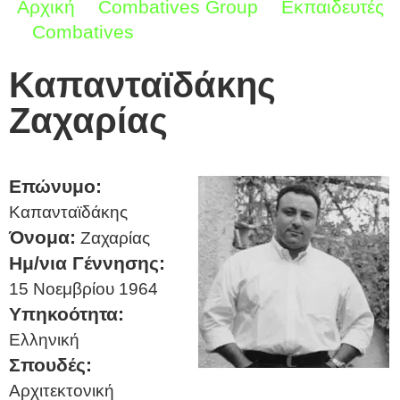
Αρχική
Combatives Group
Εκπαιδευτές
Combatives
Καπανταϊδάκης Ζαχαρίας
Καπανταϊδάκης
Ζαχαρίας
Επώνυμο:
Καπανταϊδάκης
Όνομα:
Ζαχαρίας
Ημ/νια Γέννησης:
15 Νοεμβρίου 1964
Υπηκοότητα:
Ελληνική
Σπουδές:
Αρχιτεκτονική