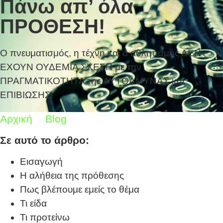
Πάνω απ’ όλα
ΠΡΟΘΕΣΗ!
Ο πνευματισμός, η τέχνη και ο αθλητισμός ΔΕΝ
ΕΧΟΥΝ ΟΥΔΕΜΙΑ ΣΧΕΣΗ με την
ΠΡΑΓΜΑΤΙΚΟΤΗΤΑ της ΑΥΤΟΑΜΥΝΑΣ και
ΕΠΙΒΙΩΣΗΣ.
Αρχική
Blog
Πάνω απ’ όλα ΠΡΟΘΕΣΗ!
Σε αυτό το άρθρο:
Εισαγωγή
Η αλήθεια της πρόθεσης
Πως βλέπουμε εμείς το θέμα
Τι είδα
Τι προτείνω