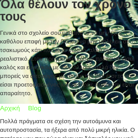
Όλα θέλουν τον χρόνο
τους
Γενικά στο σχολείο σου μαθαίνουν να μην έχεις
καθόλου επαφή με την βία και να μην μπλέκεις σε
τσακωμούς κάτι που είναι σωστό, αλλά όχι
ρεαλιστικό. Στον πραγματικό κόσμο πρέπει να είσαι
καλός και ευγενικός με τους άλλους, αλλά δεν
μπορείς να αποφύγεις με τίποτα την βία, έτσι το να
είσαι προετοιμασμένος και να ξέρεις πώς είναι, είναι
απαραίτητο.
Αρχική
Blog
Όλα θέλουν τον χρόνο τους
Πολλά πράγματα σε σχέση την αυτοάμυνα και
αυτοπροστασία, τα ήξερα από πολύ μικρή ηλικία. Ο