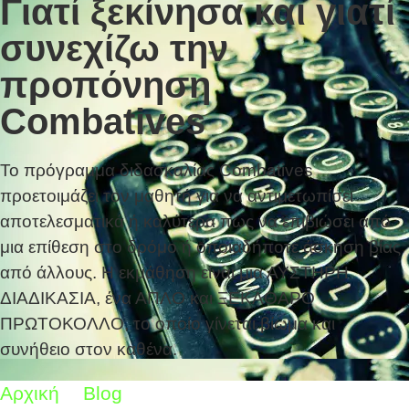
Γιατί ξεκίνησα και γιατί
συνεχίζω την
προπόνηση
Combatives
Το πρόγραμμα διδασκαλίας Combatives
προετοιμάζει τον μαθητή για να αντιμετωπίσει
αποτελεσματικά ή καλύτερα πως να επιβιώσει από
μια επίθεση στο δρόμο ή οποιαδήποτε άσκηση βίας
από άλλους. Η εκμάθηση είναι μια ΑΥΣΤΗΡΗ
ΔΙΑΔΙΚΑΣΙΑ, ένα ΑΠΛΟ και ΞΕΚΑΘΑΡΟ
ΠΡΩΤΟΚΟΛΛΟ, το οποίο γίνεται βίωμα και
συνήθειο στον καθένα.
Αρχική
Blog
Γιατί ξεκίνησα και γιατί