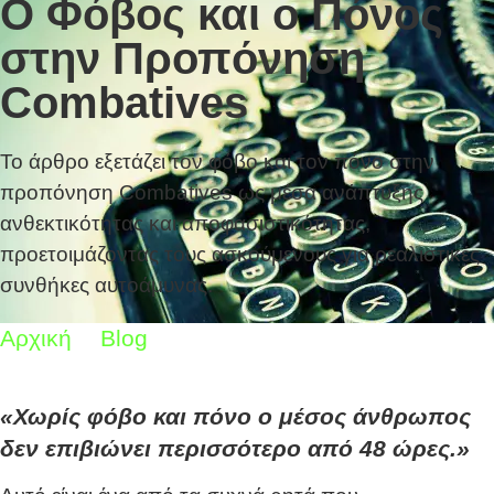
Ο Φόβος και ο Πόνος
στην Προπόνηση
Combatives
Το άρθρο εξετάζει τον φόβο και τον πόνο στην
προπόνηση Combatives ως μέσα ανάπτυξης
ανθεκτικότητας και αποφασιστικότητας,
προετοιμάζοντας τους ασκούμενους για ρεαλιστικές
συνθήκες αυτοάμυνας.
Αρχική
Blog
Ο Φόβος και ο Πόνος στην
Προπόνηση Combatives
«Χωρίς φόβο και πόνο ο μέσος άνθρωπος
δεν επιβιώνει περισσότερο από 48 ώρες.»