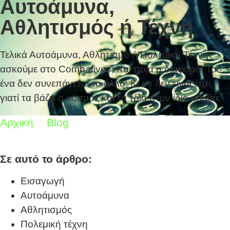
Αυτοάμυνα,
Αθλητισμός ή Τέχνη
Τελικά Αυτοάμυνα, Αθλητισμό ή Πολεμική Τέχνη
ασκούμε στο Combatives; Και ποια η διαφορά; Το
ένα δεν συνεπάγεται το άλλο; Κι αν δεν είναι έτσι,
γιατί τα βάζει ο κόσμος και τα τρία στον ίδιο κουβά;
Αρχική
Blog
Αυτοάμυνα, Αθλητισμός ή
Τέχνη
Σε αυτό το άρθρο:
Εισαγωγή
Αυτοάμυνα
Αθλητισμός
Πολεμική τέχνη