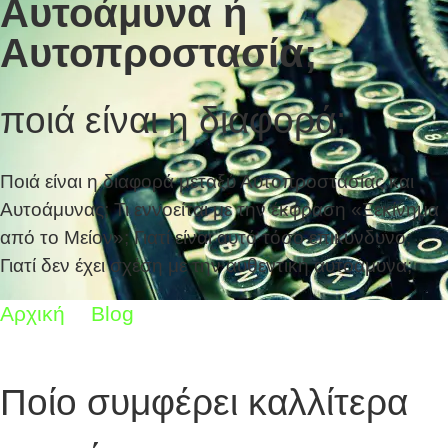
Αυτοάμυνα ή
Αυτοπροστασία;
ποιά είναι η διαφορά;
Ποιά είναι η διαφορά μεταξύ Αυτοπροστασίας και
Αυτοάμυνας; Τι εννοείται με την έκφραση «Ξεκίνημα
από το Μείον»; Γιατί είναι αυτό τόσο επικύνδυνο;
Γιατί δεν έχει σχέση με την αυθεντική αυτοάμυνα;
Αρχική
Blog
Αυτοάμυνα ή Αυτοπροστασία;
Ποίο συμφέρει καλλίτερα