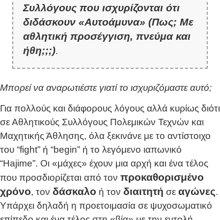
Συλλόγους που ισχυρίζονται ότι
διδάσκουν «Αυτοάμυνα» (Πως; Με
αθλητική προσέγγιση, πνεύμα και
ήθη;;;)
.
Μπορεί να αναρωτιέστε γιατί το ισχυριζόμαστε αυτό;
Για πολλούς και διάφορους λόγους αλλά κυρίως διότι
σε Αθλητικούς Συλλόγους Πολεμικών Τεχνών και
Μαχητικής Άθλησης, όλα ξεκινάνε με το αντίστοιχο
του “fight” ή “begin” ή το λεγόμενο ιαπωνικό
“Hajime”. Οι «μάχες» έχουν μια αρχή και ένα τέλος
προκαθορισμένο
που προσδιορίζεται από τον
χρόνο
δάσκαλο
διαιτητή
αγώνες
, τον
ή τον
σε
.
Υπάρχει δηλαδή η προετοιμασία σε ψυχοσωματικό
επίπεδο και ένα τέλος στη «βία» με την εντολή