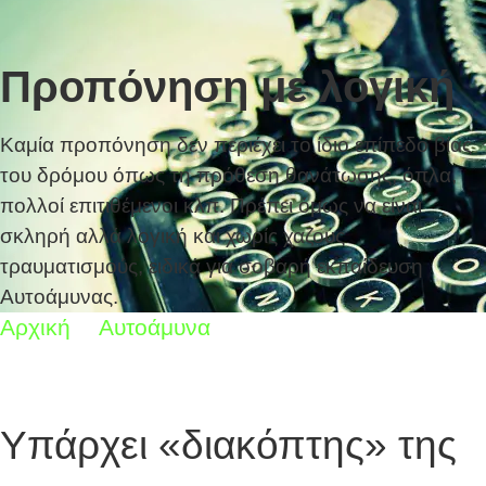
Προπόνηση με λογική
Καμία προπόνηση δεν περιέχει το ίδιο επίπεδο βίας
του δρόμου όπως τη πρόθεση θανάτωσης, όπλα,
πολλοί επιτιθέμενοι κλπ. Πρέπει όμως να είναι
σκληρή αλλά λογική και χωρίς χαζούς
τραυματισμούς, ειδικά για σοβαρή εκπαίδευση
Αυτοάμυνας.
Αρχική
Αυτοάμυνα
Προπόνηση με λογική
Υπάρχει «διακόπτης» της